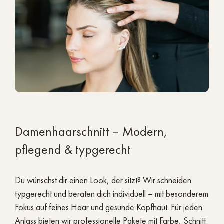
SALON SCHWETZINGEN
Für Frauen, die
Damenhaarschnitt – Modern,
ihr Haar in
pflegend & typgerecht
Expertenhände
geben möchten.
Du wünschst dir einen Look, der sitzt? Wir schneiden
typgerecht und beraten dich individuell – mit besonderem
Fokus auf feines Haar und gesunde Kopfhaut. Für jeden
Anlass bieten wir professionelle Pakete mit Farbe, Schnitt