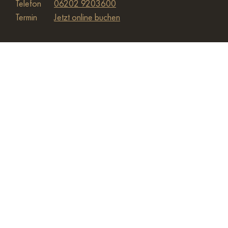
Telefon
06202 9203600
Termin
Jetzt online buchen
ÖFFNUNGSZEITEN
GESCHLOSSEN
Montag
08:00 – 17:00 Uhr
Dienstag
08:00 – 20:00 Uhr
Mittwoch
08:00 – 20:00 Uhr
Anruf
Anfahrt
Termin
Donnerstag
08:00 – 20:00 Uhr
Freitag
08:00 – 20:00 Uhr
Samstag
Geschlossen
Aktuelle Sonderöffnungszeiten