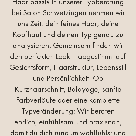
Haar passt? In unserer Typberatung
Bei uns bist du
bei
Salon Schwetzingen
nehmen wir
umgeben von
uns Zeit, dein feines Haar, deine
Menschen, die
Kopfhaut und deinen Typ genau zu
deine
analysieren. Gemeinsam finden wir
Bedürfnisse
den perfekten Look – abgestimmt auf
Gesichtsform, Haarstruktur, Lebensstil
sehen.
und Persönlichkeit. Ob
Kurzhaarschnitt, Balayage, sanfte
Farbverläufe oder eine komplette
Typveränderung: Wir beraten
ehrlich, einfühlsam und praxisnah,
damit du dich rundum wohlfühlst und