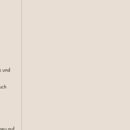
k und
uch
neu auf