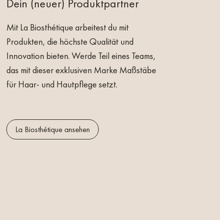
Dein (neuer) Produktpartner
de
oder
Deine
Mit La Biosthétique arbeitest du mit
 oder
Produkten, die höchste Qualität und
Innovation bieten. Werde Teil eines Teams,
das mit dieser exklusiven Marke Maßstäbe
für Haar- und Hautpflege setzt.
neu auf
La Biosthétique ansehen