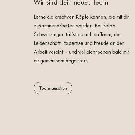
Wir sind dein neues Team
Haben wir Dein Interesse geweckt? Dann bes
auf unserem Facebook und Instagram Account. 
Lerne die kreativen Köpfe kennen, die mit dir
vollständigen Bewerbungsunterlagen, zu Hän
zusammenarbeiten werden. Bei
Salon
bring sie gerne auch persönlich im Salon vorbei
Schwetzingen
triffst du auf ein Team, das
Leidenschaft, Expertise und Freude an der
Wir freuen uns auf Dich!
Arbeit vereint – und vielleicht schon bald mit
dir gemeinsam begeistert.
Erfahre alles über den einzigartigen Karriere
www.hair-and-beauty-artist.de
Team ansehen
Jetzt bewerben