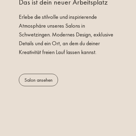
Das ist dein neuer Arbeitsplatz
uche uns doch auf unserer Website
www.salon-schwetzingen.
Bei Fragen kannst Du Dich gerne an uns wenden. Bitte sende 
Erlebe die stilvolle und inspirierende
den von
Karina Herzig
per Instagram, E-Mail, auf dem Postweg
Atmosphäre unseres Salons in
.
Schwetzingen. Modernes Design, exklusive
Details und ein Ort, an dem du deiner
Kreativität freien Lauf lassen kannst.
weg „Hair & Beauty Artist“ und entdecke den Friseurberuf ganz 
Salon ansehen