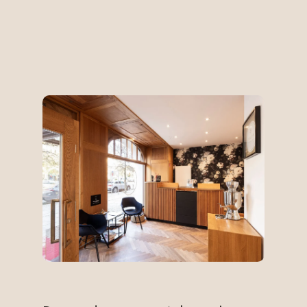
st Du die Möglichkeit, bei uns im Salon in Schwetzingen die pr
bschlüssen in Deine berufliche Zukunft zu starten. Du lernst d
keine Fragen offen!
rechpartner und durch regelmäßige interne Weiterbildungen übertragen
eiraum, um Deine Kreativität und Fertigkeiten umzusetzen.
was dir eine langfristige Perspektive sichert.
d vielseitigen Ausbildung wirst du in ein dynamisches wie auch kolleg
e auch gepflegtes Auftreten und möchtest aus Begeisterung Friseur (m/
rzeugst mit Deiner authentischen Persönlichkeit.
er das Abitur absolviert.