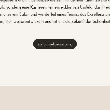
egeistern und ihr Selbstbewusstsein mit deinem Talent zu stär
Job, sondern eine Karriere in einem exklusiven Umfeld, das Kreat
n unserem Salon und werde Teil eines Teams, das Exzellenz und
, dich weiterentwickeln und mit uns die Zukunft der Schönheit
Zur Schnellbewerbung