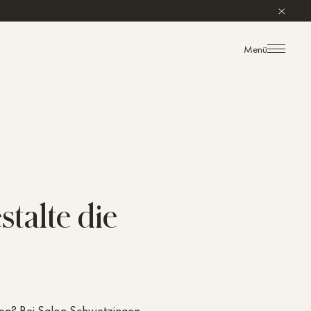
Menü
talte die