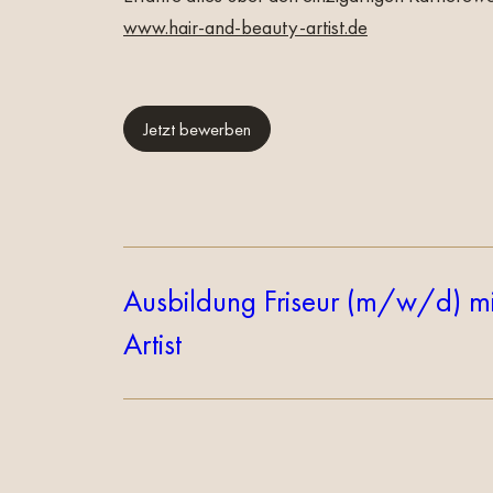
www.hair-and-beauty-artist.de
Jetzt bewerben
Ausbildung Friseur (m/w/d) mit
Artist
Hair & Beauty Artists sind kreativ, beherrschen
Mode, Trends und Make-up beweisen.