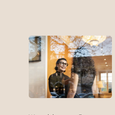
Zusätzlich zur klassischen Friseurausbildung ha
Zusatzqualifikation zu erwerben und mit zwei A
Was und Warum! In dieser Ausbildung bleiben 
Bei uns wirst Du gefördert:
Begleitet durch unsere erfahrenen Stylisten/Ansp
rasch Verantwortung und geben Dir den nötigen Fr
Bei uns lernst Du „on the job“ – direkt am Kunden, 
Nach erfolgreichem Abschluss deiner fundierten un
übernommen.
Das sind unsere Anforderungen:
Du bist kreativ, engagiert, hast ein positives wi
werden.
Du arbeitest gerne mit Menschen zusammen und übe
Du hast einen guten Haupt-, Realschulabschluss od