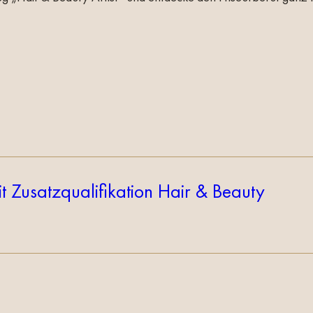
 Zusatzqualifikation Hair & Beauty
 ihr Handwerk in Perfektion genauso wie sie sich als Berater i