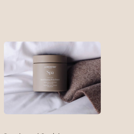
aktische
as Wie,
INHABERIN · MASTER-STYLISTIN
Karina Herzig
 wir Dir
Bewertungstool
Telefonnummer für Rückfragen:
iales Team
06202 9203600
E-Mail-Adresse für Bewerbungen:
w/d)
info@salon-schwetzingen.de