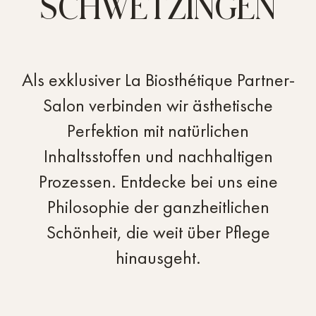
SCHWETZINGEN
»Wer die Haare eines
Als exklusiver La Biosthétique Partner-
Menschen pflegt,
Salon verbinden wir ästhetische
Perfektion mit natürlichen
streichelt ihre Seele.«
Inhaltsstoffen und nachhaltigen
Prozessen. Entdecke bei uns eine
Marcel Contier, Gründer von La Biosthétique
Philosophie der ganzheitlichen
Schönheit, die weit über Pflege
hinausgeht.