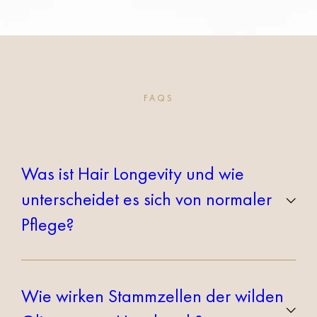
FAQS
Was ist Hair Longevity und wie
unterscheidet es sich von normaler
Pflege?
Hair Longevity bedeutet, langes Haar nicht nur
kurzfristig schöner aussehen zu lassen, sondern
Wie wirken Stammzellen der wilden
seine Qualität langfristig zu erhalten, vom