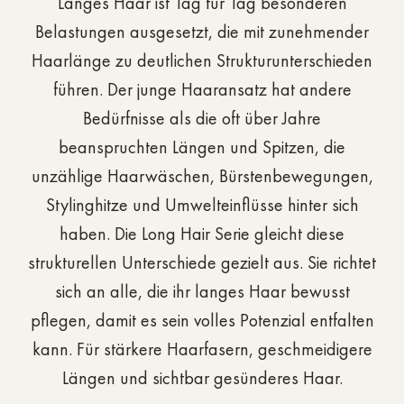
Langes
Haar
ist
Tag
für
Tag
besonderen
Belastungen
ausgesetzt,
die
mit
zunehmender
Haarlänge
zu
deutlichen
Strukturunterschieden
führen.
Der
junge
Haaransatz
hat
andere
Bedürfnisse
als
die
oft
über
Jahre
beanspruchten
Längen
und
Spitzen,
die
unzählige
Haarwäschen,
Bürstenbewegungen,
Stylinghitze
und
Umwelteinflüsse
hinter
sich
haben.
Die
Long
Hair
Serie
gleicht
diese
strukturellen
Unterschiede
gezielt
aus.
Sie
richtet
sich
an
alle,
die
ihr
langes
Haar
bewusst
pflegen,
damit
es
sein
volles
Potenzial
entfalten
kann.
Für
stärkere
Haarfasern,
geschmeidigere
Längen
und
sichtbar
gesünderes
Haar.