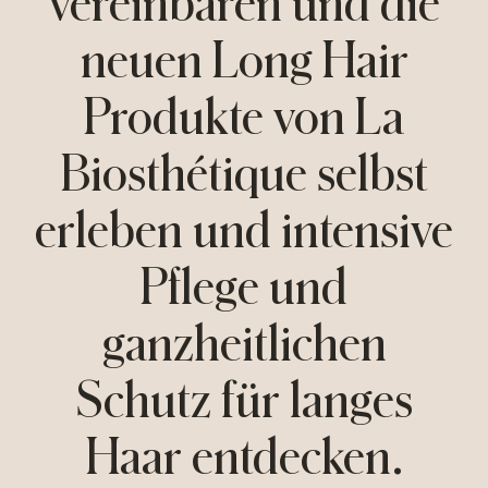
vereinbaren und die
Schutz, damit es seine Länge gepflegt, stark
und sichtbar gesund erhalten kann.
neuen Long Hair
Produkte von La
Biosthétique selbst
erleben und intensive
Pflege und
ganzheitlichen
Schutz für langes
Haar entdecken.